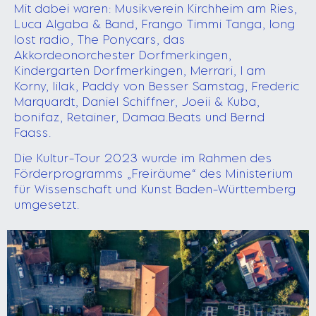
Mit dabei waren: Musikverein Kirchheim am Ries,
Luca Algaba & Band, Frango Timmi Tanga, long
lost radio, The Ponycars, das
Akkordeonorchester Dorfmerkingen,
Kindergarten Dorfmerkingen, Merrari, I am
Korny, lilak, Paddy von Besser Samstag, Frederic
Marquardt, Daniel Schiffner, Joeii & Kuba,
bonifaz, Retainer, Damaa.Beats und Bernd
Faass.
Die Kultur-Tour 2023 wurde im Rahmen des
Förderprogramms „Freiräume“ des Ministerium
für Wissenschaft und Kunst Baden-Württemberg
umgesetzt.