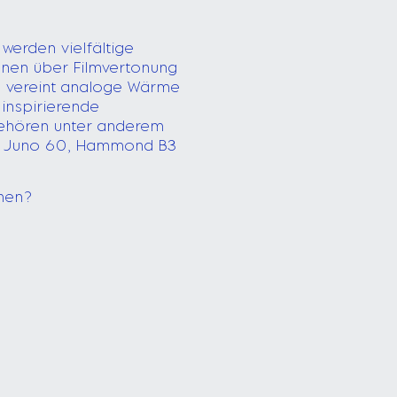
 werden vielfältige
ionen über Filmvertonung
m vereint analoge Wärme
 inspirierende
gehören unter anderem
er, Juno 60, Hammond B3
men?