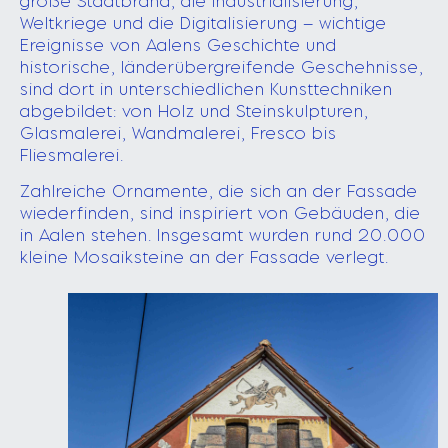
große Stadtbrand, die Industrialisierung,
Weltkriege und die Digitalisierung – wichtige
Ereignisse von Aalens Geschichte und
historische, länderübergreifende Geschehnisse,
sind dort in unterschiedlichen Kunsttechniken
abgebildet: von Holz und Steinskulpturen,
Glasmalerei, Wandmalerei, Fresco bis
Fliesmalerei.
Zahlreiche Ornamente, die sich an der Fassade
wiederfinden, sind inspiriert von Gebäuden, die
in Aalen stehen. Insgesamt wurden rund 20.000
kleine Mosaiksteine an der Fassade verlegt.